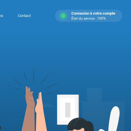
Connexion à votre compte
ns
Contact
État du service : 100%
rcialisateur
 rythme à vos ventes en restant
 sur vos clients.
IONNALITÉS DÉDIÉES