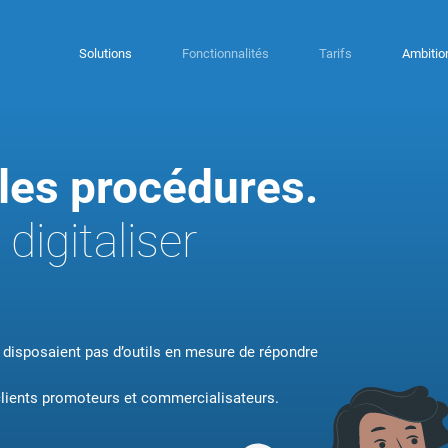
Solutions
Fonctionnalités
Tarifs
Ambitio
r
Comme
lles procédures.
s tâches chronophages et gagnez
Donnez du
concentré
 digitaliser
LITÉS DÉDIÉES
FONCT
 disposaient pas d’outils en mesure de répondre
clients promoteurs et commercialisateurs.