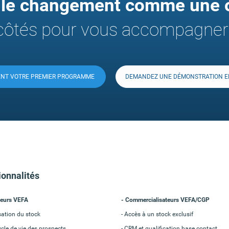
 le changement comme une o
ôtés pour vous accompagner
ENT
VOTRE PREMIER PROGRAMME
DEMANDEZ UNE DÉMONSTRATION EN
ionnalités
eurs VEFA
Commercialisateurs VEFA/CGP
sation du stock
Accès à un stock exclusif
le de vie des prospects
CRM et qualification base contact