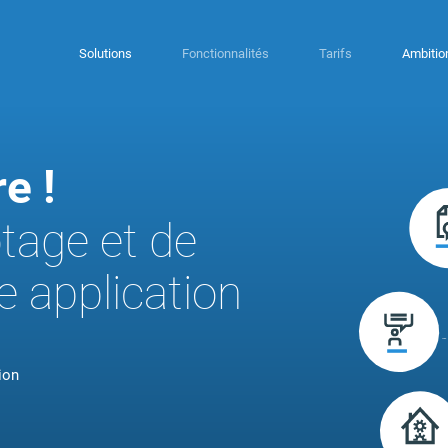
Solutions
Fonctionnalités
Tarifs
Ambitio
r
Comme
e !
s tâches chronophages et gagnez
Donnez du
concentré
otage et de
LITÉS DÉDIÉES
FONCT
e application
ion